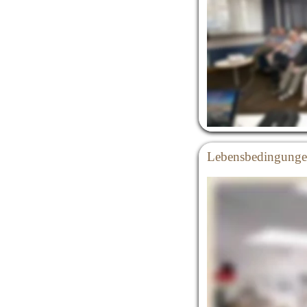
Feier der Stadt Rees
Der Vortrag, der im 
sehr gut erhaltenen 
seiner Kamera beglei
Zu diesem Vortrag gi
nachlesen.
Lebensbedingungen 
Am Freitag, 05. Jun
einen Vortrag unter
Zwangsarbeiter in de
Christian Kuck, Jah
Städtischen Koenraa
unterrichtet in den 
Münster sein Lehram