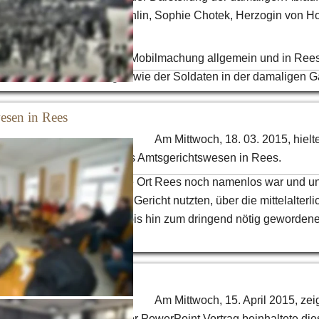
rdinand und seiner Gemahlin, Sophie Chotek, Herzogin von Hoh
en Kriegserklärungen, der Mobilmachung allgemein und in Rees.
der zivilen Bevölkerung sowie der Soldaten in der damaligen G
esen in Rees 
Am Mittwoch, 18. 03. 2015, hielt
ann
 einen Vortrag über das Amtsgerichtswesen in Rees. 
e die Zeit, als der heutige Ort Rees noch namenlos war und un
ahren noch das Thing als Gericht nutzten, über die mittelalterl
inde auf dem Reeser Markt bis hin zum dringend nötig geworden
es im Jahre 1909.
ten 
Am Mittwoch, 15. April 2015, zeig
„Alte Reeser Ansichten“. Der PowerPoint Vortrag beinhaltete die