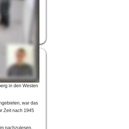
et. 
beitskräfte in 
richten 
in das Gesamtbild 
, hielt 
Norbert 
des Vortrages 
 in seinem Vortrag 
berg in den Westen 
gebieten, war das 
r Zeit nach 1945 
orm nachzulesen.