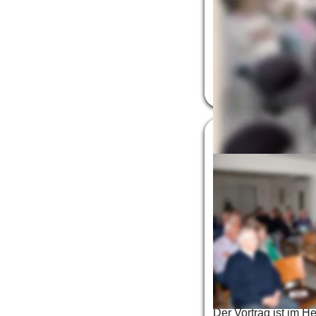
und als wissenschaftl
In seinem Vortrag ste
Deutschland zwische
niederländischer Zw
niederländischer Zw
70 Jahre nach Krieg
Behrend
 aus Rees-
lautete „70 Jahre na
an einen 13jährigen,
unterwegs war und hi
Gerade im Augenblic
Thema Flucht und Int
auf. 
Der Vortrag ist im H