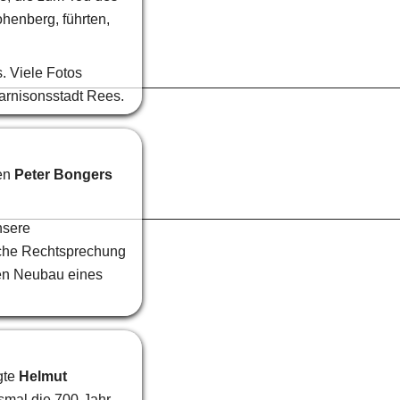
enberg, führten, 
 Viele Fotos 
arnisonsstadt Rees.
en 
Peter Bongers
sere 
iche Rechtsprechung 
en Neubau eines 
te 
Helmut 
smal die 700-Jahr-