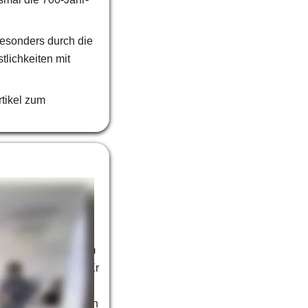
esonders durch die 
lichkeiten mit 
tikel zum 
 
Christian Kuck
iederländischer 
-1945)“. 
rtrag um 19 Uhr im 
hulen Cuxhaven. Er 
eit hat er in 
phie abgeschlossen 