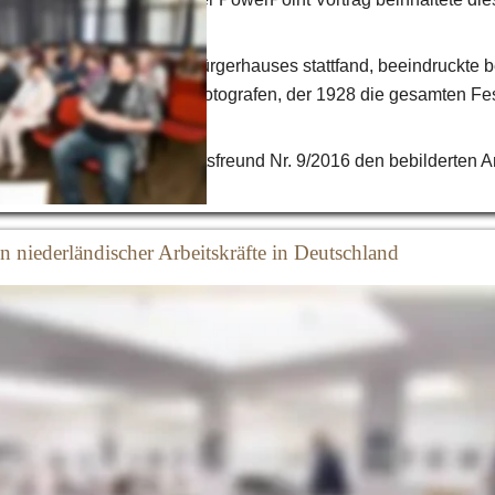
 im Jahre 1928. 
kleinen Saal des Reeser Bürgerhauses stattfand, beeindruckte b
Fotografien eines Kölner Fotografen, der 1928 die gesamten Fest
tete. 
bt es im Reeser Geschichtsfreund Nr. 9/2016 den bebilderten Ar
niederländischer Arbeitskräfte in Deutschland 
i 2015, hielt auf Einladung des Reeser Geschichtsverein RESSA
 dem Motto „Misshandelt und umworben? – Lebensbedingungen n
r rheinisch-westfälischen Kriegswirtschaft des NS-Staats (1940
rgang 1980, reiste aus Cuxhaven an und hielt den PowerPoint-Vo
d Bosman Museum. Kuck ist Lehrer an den Berufsbildenden Sc
Fächern Deutsch, Geschichte, Werte und Normen. Vor dieser Tätigk
tsstudium in den Fächern Germanistik, Geschichte und Philoso