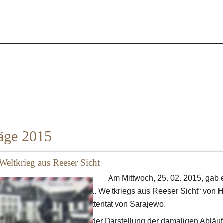
äge 2015
Weltkrieg aus Reeser Sicht 
Am Mittwoch, 25. 02. 2015, gab e
Vortrag „Der Beginn des 1. Weltkriegs aus Reeser Sicht“ von 
H
seinen Vortrag mit dem Attentat von Sarajewo. 
einen animierten Film mit der Darstellung der damaligen Abläuf