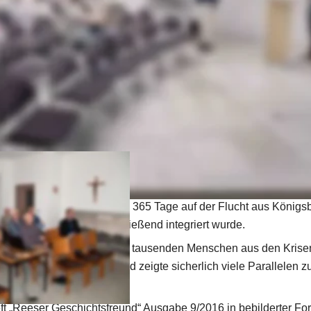
iche Hilfskraft für das Zentrum für Niederlande-Studien gearbeit
llte er in erster Linie die Lebensbedingungen niederländischer Ar
n 1940 und 1945 vor. Dabei gab er auch anhand von Erlebnisbe
angsarbeiter im Lager Rees eine Einordnung des Lagers Groin 
angsarbeit in Deutschland in der Kriegsendphase.
sende - Ein Zeitzeuge erinnert sich 
Am Mittwoch, 16. September 2015
Millingen bei RESSA im Kolpinghaus einen Vortrag. Das Thema 
ch Kriegsende – Ein Zeitzeuge erinnert sich“. Behrendt erinnerte
 der mit seiner Großfamilie 365 Tage auf der Flucht aus Königs
er am Niederrhein anschließend integriert wurde. 
k, in Zeiten der Flucht von tausenden Menschen aus den Krisen
egration wieder aktuell und zeigte sicherlich viele Parallelen zu
eft „Reeser Geschichtsfreund“ Ausgabe 9/2016 in bebilderter F