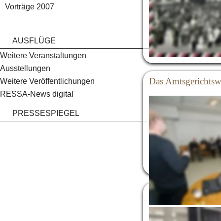
Vorträge 2007
Erzherzogs Franz Fe
zeigte. 
Weiter ging es mit d
AUSFLÜGE
belegten das Leben 
Weitere Veranstaltungen
Ausstellungen
Das Amtsgerichtsw
Weitere Veröffentlichungen
RESSA-News digital
und 
Helmut Heckm
PRESSESPIEGEL
Der Vortrag umspannt
altgermanischen Vorf
unter der Gerichtsl
Amtsgerichtsgebäud
Alte Reeser Ansich
Heckmann
 wieder 